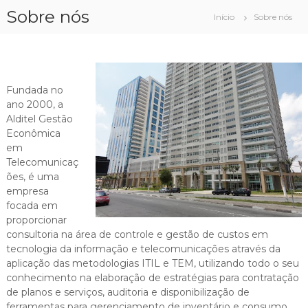
P
Sobre nós
Início
Sobre nós
u
l
a
r
p
Fundada no
a
ano 2000, a
r
Alditel Gestão
a
Econômica
o
em
c
Telecomunicaç
o
ões, é uma
n
empresa
t
focada em
e
proporcionar
ú
consultoria na área de controle e gestão de custos em
d
tecnologia da informação e telecomunicações através da
o
aplicação das metodologias ITIL e TEM, utilizando todo o seu
conhecimento na elaboração de estratégias para contratação
de planos e serviços, auditoria e disponibilização de
ferramentas para gerenciamento de inventário e consumo,