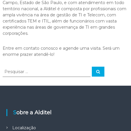
Campo, Estado de São Paulo, e com atendimento em todo
território nacional, a Alditel é composta por profissionais com
ampla vivência na área de gestão de TI e Telecom, com
certificados TEM e ITIL, além de funcionários com vasta
experiência nas áreas de governança de TI em grandes
corporações.
Entre em contato conosco e agende uma visita. Será um
enorme prazer atendê-lo!
P
P
e
e
s
s
q
u
q
i
u
s
a
i
r
s
Sobre a Alditel
a
r
p
Localização
o