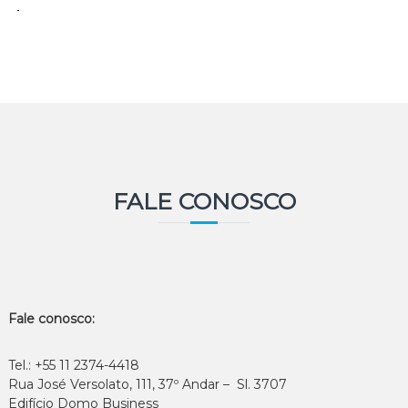
repliki zegarków
contains a truly complex systems.
FALE CONOSCO
Fale conosco:
Tel.: +55 11 2374-4418
Rua José Versolato, 111, 37º Andar – Sl. 3707
Edifício Domo Business