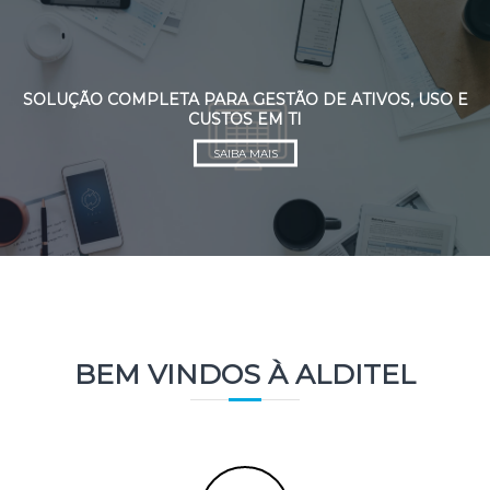
P
u
l
a
SOLUÇÃO COMPLETA PARA GESTÃO DE ATIVOS, USO E
r
CUSTOS EM TI
p
a
SAIBA MAIS
r
a
o
c
o
n
t
e
ú
BEM VINDOS À ALDITEL
d
o