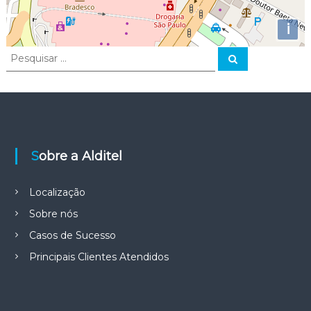
i
P
P
e
e
s
s
q
u
q
i
u
s
a
i
r
s
Sobre a Alditel
a
r
p
Localização
o
r
Sobre nós
:
Casos de Sucesso
Principais Clientes Atendidos