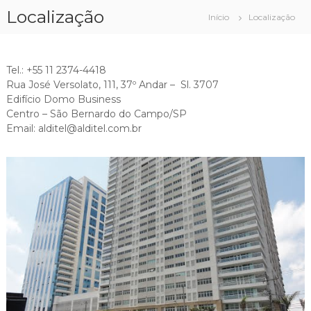
P
Localização
Início
Localização
u
l
a
r
Tel.: +55 11 2374-4418
p
Rua José Versolato, 111, 37º Andar – Sl. 3707
a
Edifício Domo Business
r
Centro – São Bernardo do Campo/SP
a
Email: alditel@alditel.com.br
o
c
o
n
t
e
ú
d
o