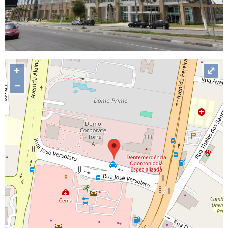
+
⤢
−