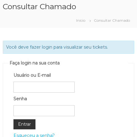
P
Consultar Chamado
u
l
Início
Consultar Chamado
a
r
p
a
Você deve fazer login para visualizar seu tickets.
r
a
o
Faça login na sua conta
c
o
Usuário ou E-mail
n
t
e
Senha
ú
d
o
Esqueceu a senha?