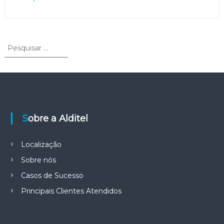
P
P
e
e
s
s
q
q
u
u
i
s
i
a
s
r
Sobre a Alditel
a
r
p
Localização
o
r
Sobre nós
:
Casos de Sucesso
Principais Clientes Atendidos